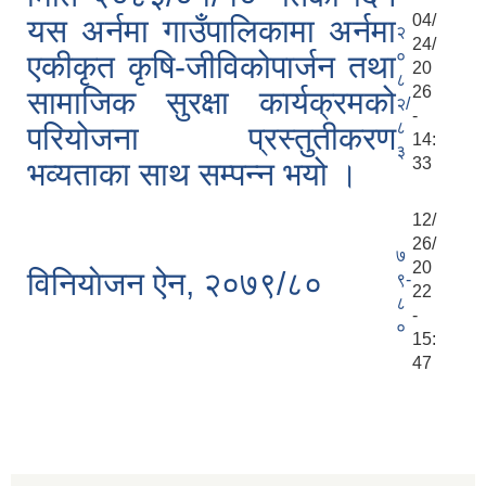
04/
यस अर्नमा गाउँपालिकामा अर्नमा
२
24/
०
एकीकृत कृषि-जीविकोपार्जन तथा
20
८
26
सामाजिक सुरक्षा कार्यक्रमको
२/
-
८
परियोजना प्रस्तुतीकरण
14:
३
33
भव्यताका साथ सम्पन्न भयो ।
12/
26/
७
20
विनियाेजन ऐन, २०७९/८०
९-
22
८
-
०
15:
47