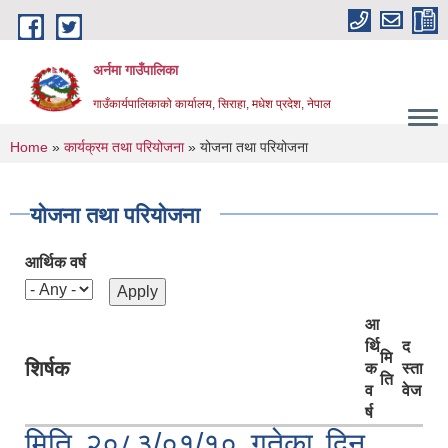
Skip to main content
अर्नमा गाउँपालिका
गाउँकार्यपालिकाको कार्यालय, सिराहा, मधेश प्रदेश, नेपाल
You are here
Home
»
कार्यक्रम तथा परियोजना
» योजना तथा परियोजना
योजना तथा परियोजना
आर्थिक वर्ष
आ
र्थि
द
मि
शिर्षक
क
स्ता
ति
व
वेज
र्ष
मिति २०८३/०१/१० गतेका दिन